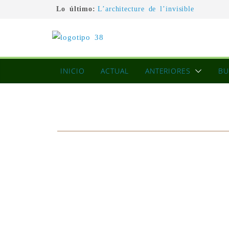
Lo último:
L’architecture de l’invisible
El pintor, la pintura y su interpretac
La Roldana: el descanso imposible de
excepcional
Utopías de un viajero
Blanca Beatriz Caraballo o el ascens
INICIO
ACTUAL
ANTERIORES
BU