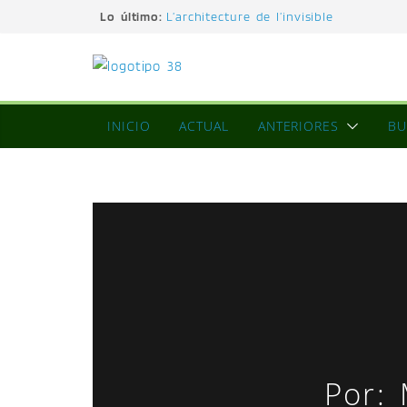
Lo último:
L’architecture de l’invisible
El pintor, la pintura y su interpretaci
La Roldana: el descanso imposible de
excepcional
Utopías de un viajero
Blanca Beatriz Caraballo o el ascenso
INICIO
ACTUAL
ANTERIORES
BU
Por: 