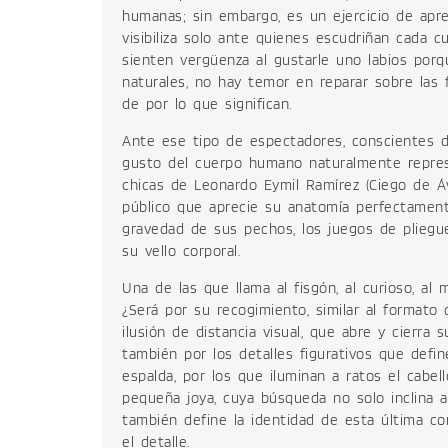
humanas; sin embargo, es un ejercicio de apre
visibiliza solo ante quienes escudriñan cada 
sienten vergüenza al gustarle uno labios porq
naturales, no hay temor en reparar sobre las 
de por lo que significan.
Ante ese tipo de espectadores, conscientes de
gusto del cuerpo humano naturalmente repres
chicas de Leonardo Eymil Ramírez (Ciego de Ávi
público que aprecie su anatomía perfectament
gravedad de sus pechos, los juegos de pliegu
su vello corporal.
Una de las que llama al fisgón, al curioso, al 
¿Será por su recogimiento, similar al formato 
ilusión de distancia visual, que abre y cierra s
también por los detalles figurativos que defi
espalda, por los que iluminan a ratos el cabell
pequeña joya, cuya búsqueda no solo inclina al
también define la identidad de esta última c
el detalle.