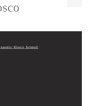
osco
 nuestro Kiosco Artepoli