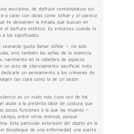
vo escrutinio, de disfrute contemplativo sin
ara a cara» con obras como
Sílfide
y
El silencio
que te devuelven la mirada, que buscan en
e el disfrute estético. Es entonces cuando lo
a a los significados.
e Leonardo gusta llamar
Sílfide
—, no solo
ulas, sino también las señas de la violencia.
su nacimiento en la cabellera de aspecto
 un acto de silenciamiento sacrificial. Ante
 dedicarle un pensamiento a los crímenes de
imagen tan clara como la de un pezón
silencio es un ruido más
, cuyo uso de los
el alude a la pretérita labor de costura, que
as pocas funciones a la que las mujeres –
 tiempo, entre otros motivos, porque
plina. Esta particular extensión del objeto en la
 el despliegue de una enfermedad, una suerte