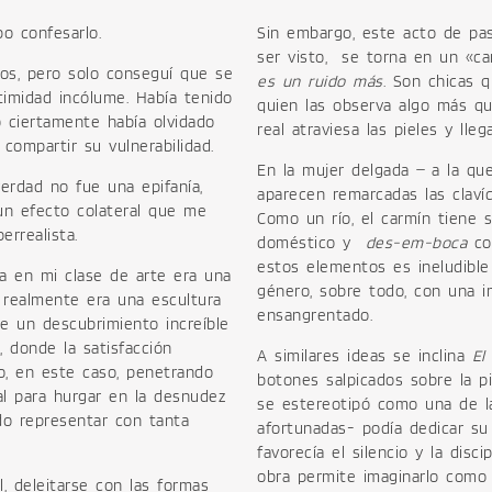
bo confesarlo.
Sin embargo, este acto de pasi
ser visto, se torna en un «c
jos, pero solo conseguí que se
es un ruido más
. Son chicas 
timidad incólume. Había tenido
quien las observa algo más qu
o ciertamente había olvidado
real atraviesa las pieles y lleg
 compartir su vulnerabilidad.
En la mujer delgada ̶ a la qu
verdad no fue una epifanía,
aparecen remarcadas las clavíc
un efecto colateral que me
Como un río, el carmín tiene 
errealista.
doméstico y
des-em-boca
con
estos elementos es ineludible
a en mi clase de arte era una
género, sobre todo, con una 
 realmente era una escultura
ensangrentado.
e un descubrimiento increíble
 donde la satisfacción
A similares ideas se inclina
El 
o, en este caso, penetrando
botones salpicados sobre la pi
l para hurgar en la desnudez
se estereotipó como una de l
o representar con tanta
afortunadas- podía dedicar su
favorecía el silencio y la disci
obra permite imaginarlo como
l, deleitarse con las formas