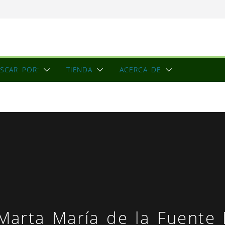
ón
 una escultora
 de la conciencia
SCAR POR:
TIENDA
ACERCA DE
Marta María de la Fuente