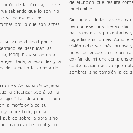
de erupción, que resulta conta
ciación de la técnica, que se
indetenible.
curva sabiendo que lo son. No
ue se parezcan a los
Sin lugar a dudas, las chicas
formas por lo que son, antes
les confesé mi vulnerabilidad
naturalmente representados y 
logradas sus formas. Aunque en
 su vulnerabilidad por el
visión debe ser más intensa y 
entado, se desnudan las
nuestros encuentros eran más
la, 1990). Ellas se abren al
exigían de mí una comprensión,
e ejecutada, la redondez y la
contemplación activa, que not
es de la piel o la sombra de
sombras, sino también la de su
mirón, es
La dama de la perla.
que la circunda? ¿Será por la
us ojos? Les diría que sí, pero
nen la morfología de su
o, y sobre todo, por la
 público sobre la obra, sino
omo una pieza hecha al y por