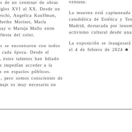
ventana.
s de un centenar de obras
siglos XVI al XX. Desde un
La muestra está capitaneada 
leschi, Angelica Kauffman,
catedrática de Estética y T
Berthe Morisot, María
Madrid, destacada por innu
nay o Maruja Mallo entre
activismo cultural desde una
iesta del color.
La exposición se inaugurará
tas se encontraron con todos
el 4 de febrero de 2024 ■
e cada época. Desde el
 estos talentos han lidiado
es impedían acceder a la
as en espacios públicos.
, pero somos conscientes de
enaje es muy necesario en