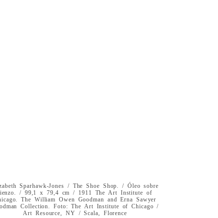
izabeth Sparhawk-Jones / The Shoe Shop. / Óleo sobre
lienzo. / 99,1 x 79,4 cm / 1911 The Art Institute of
hicago. The William Owen Goodman and Erna Sawyer
odman Collection. Foto: The Art Institute of Chicago /
Art Resource, NY / Scala, Florence