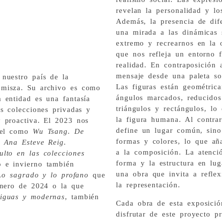
revelan la personalidad y lo
Además, la presencia de dife
una mirada a las dinámicas 
extremo y recrearnos en la
que nos refleja un entorno 
realidad. En contraposición a
mensaje desde una paleta sob
nuestro país de la
Las figuras están geométric
emisza. Su archivo es como
ángulos marcados, reducido
 entidad es una fantasía
triángulos y rectángulos, lo 
s colecciones privadas y
la figura humana. Al contrar
 proactiva. El 2023 nos
define un lugar común, sino
vel como
Wu Tsang. De
formas y colores, lo que a
, Ana Esteve Reig.
a la composición. La atenci
ulto en las colecciones
forma y la estructura en lug
o e invierno también
una obra que invita a reflex
Lo sagrado y lo profano
que
la representación.
enero de 2024 o la que
tiguas y modernas
, también
Cada obra de esta exposició
disfrutar de este proyecto p