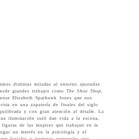
amos distintas miradas al entorno ajustadas
Desde grandes trabajos como
The Shoe Shop
,
idense Elizabeth Sparhawk Jones que nos
ista en una zapatería de finales del siglo
ilibrada y con gran atención al detalle. La
na iluminación sutil dan vida a la escena,
 figuras de las mujeres que trabajan en la
ugar un interés en la psicología y el
ones faciales y posturas corporales que