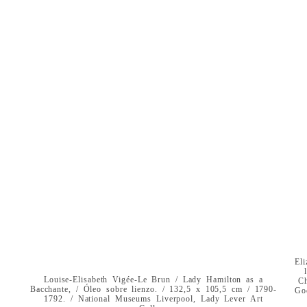
El
Louise-Elisabeth Vigée-Le Brun / Lady Hamilton as a
C
Bacchante, / Óleo sobre lienzo. / 132,5 x 105,5 cm / 1790-
Go
1792. / National Museums Liverpool, Lady Lever Art