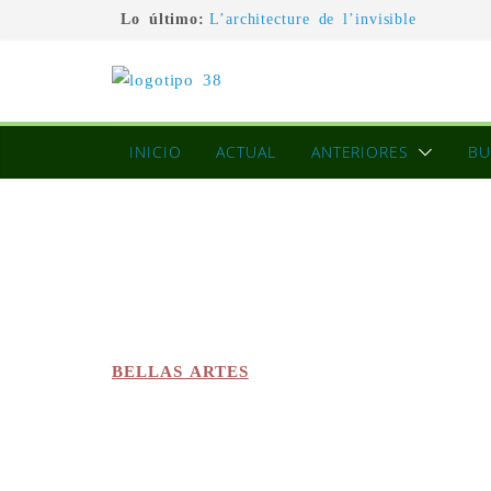
Lo último:
L’architecture de l’invisible
El pintor, la pintura y su interpretac
La Roldana: el descanso imposible de
excepcional
Utopías de un viajero
Blanca Beatriz Caraballo o el ascens
INICIO
ACTUAL
ANTERIORES
BU
BELLAS ARTES