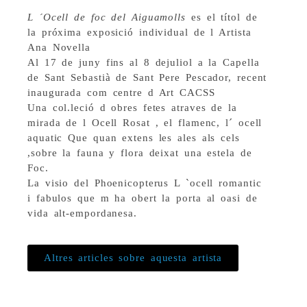
L ´Ocell de foc del Aiguamolls
es el títol de
la próxima exposició individual de l Artista
Ana Novella
Al 17 de juny fins al 8 dejuliol a la Capella
de Sant Sebastià de Sant Pere Pescador, recent
inaugurada com centre d Art CACSS
Una col.leció d obres fetes atraves de la
mirada de l Ocell Rosat , el flamenc, l´ ocell
aquatic Que quan extens les ales als cels
,sobre la fauna y flora deixat una estela de
Foc.
La visio del Phoenicopterus L `ocell romantic
i fabulos que m ha obert la porta al oasi de
vida alt-empordanesa.
Altres articles sobre aquesta artista