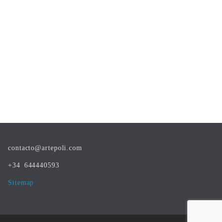
contacto@artepoli.com
+34 644440593
Sitemap