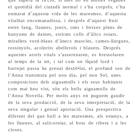
que supera la ficció, si més no en moltes vegades
el quotidià del ciutadà normal i s’ha corprès, s’ha
enmarat d´aquesta vida de les maresmes, d’aquesta
vitalitat encomanadissa, i després d’aquest fruir
entre fang, llaunes, joncs, oms i freixes plens de
banyams de daines, estirats colls d’àlics rosats,
mirallets verd-blaus d’ànecs mascles, cames-llargues,
rossinyols, acolorits abellerols i blauets. Després
aquestes arrels vitals s’asserenaren, es bressolaren
al temps de la nit, i tal com un líquid lord i
barrejat passa ha preuat destil•lat, el profund son de
l’Anna transmuta pel nou dia, pel nou Sol, unes
composicions dels aiguamolls i els seus habitants
com mai heu vist, són els bells aiguamolls de
l’Anna Novella. Per molts anys en puguem gaudir
de la seva producció, de la seva interpretació, de la
seva singular i genial aportació. Una prespectiva
diferent del que bull a les maresmes, als estanys, a
les llaunes, al salicorniar, al bosc de ribera i a les
closes.