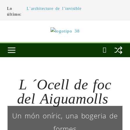
Lo
L’architecture de l’invisible
último:
El pintor, la pintura y su interpretación
La Roldana: el descanso imposible de una
escultora excepcional
Utopías de un viajero
Blanca Beatriz Caraballo o el ascenso de la
conciencia
L ´Ocell de foc
del Aiguamolls ​
Un món oníric, una bogeria de
formes