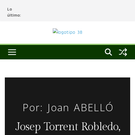
Lo
último:
Por: Joan ABELLÓ
Josep Torrent Robledo,