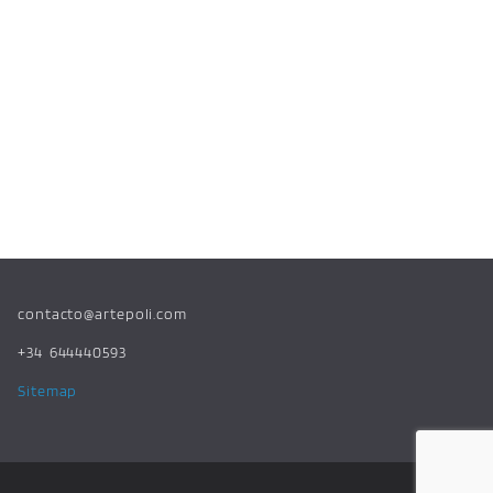
contacto@artepoli.com
+34 644440593
Sitemap