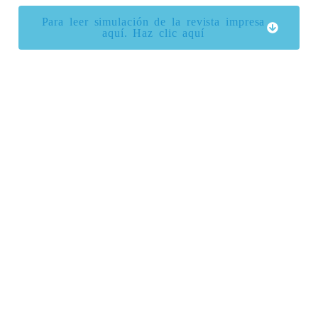
Para leer simulación de la revista impresa
aquí.​ Haz clic aquí