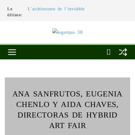
Lo
L’architecture de l’invisible
último:
El pintor, la pintura y su interpretación
La Roldana: el descanso imposible de una
escultora excepcional
Utopías de un viajero
Blanca Beatriz Caraballo o el ascenso de la
conciencia
ANA SANFRUTOS, EUGENIA
CHENLO Y AIDA CHAVES,
DIRECTORAS DE HYBRID
ART FAIR