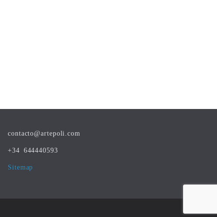
contacto@artepoli.com
+34 644440593
Sitemap