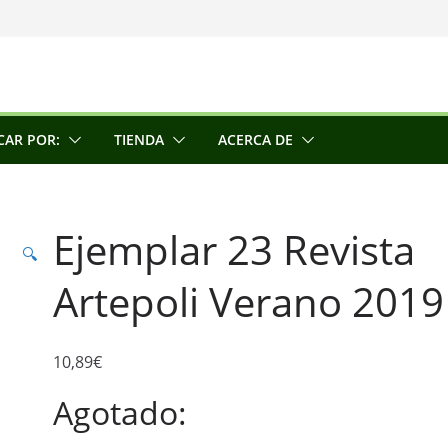
una escultora
e la conciencia
CAR POR:
TIENDA
ACERCA DE
Ejemplar 23 Revista
🔍
Artepoli Verano 2019
10,89
€
Agotado: