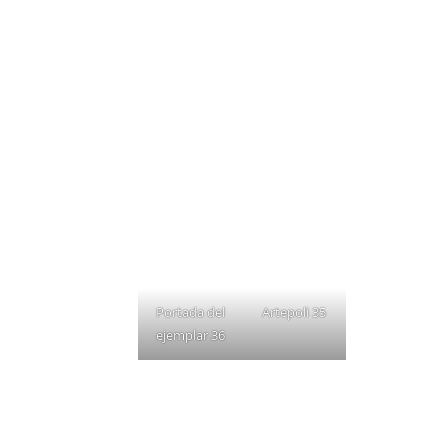
Portada del
Artepoli 35
ejemplar 36