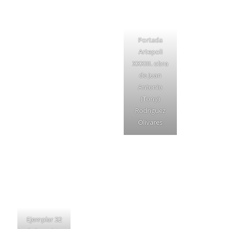
Portada
Artepoli
XXXIII. obra
de Juan
Antonio
(Tony)
Rodríguez
Olivares
Ejemplar 32