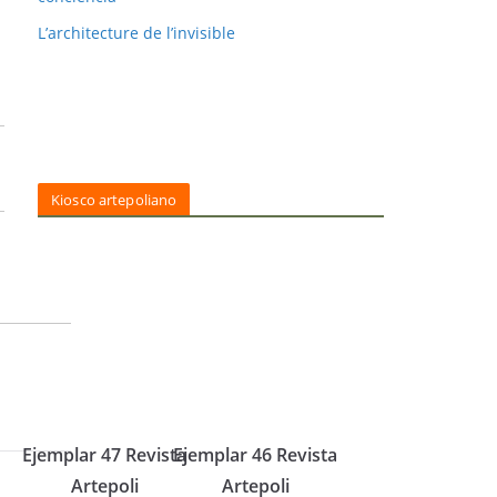
L’architecture de l’invisible
Kiosco artepoliano
Ejemplar 47 Revista
Ejemplar 46 Revista
Artepoli
Artepoli