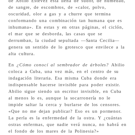
de Abilio Estévez está llena de sudor, de humedad,
de sangre, de escombros, de «calor, polvo,
oscuridad, olor a gas y a churre que termina
conformando una combinación tan humana que es
inhumana». En estas y en otras páginas, el ciclón,
el mar que se desborda, las casas que se
derrumban, la ciudad sepultada —Santa Cecilia—
genera un sentido de lo grotesco que envilece a la
alta cultura.
En
¿Cómo conocí al sembrador de árboles?
Abilio
coloca a Cuba, una vez más, en el centro de su
indagación literaria. Esa misma Cuba donde era
indispensable hacerse invisible para poder existir.
Abilio sigue siendo un escritor invisible, en Cuba
al menos lo es, aunque la socarronería no le
impide saltar la cerca y burlarse de los censores.
«Que no me dejan publicar? Eso es un pormenor.
La perla es la enfermedad de la ostra. Y ¿cuántas
ostras enfermas, que nadie verá nunca, no habrá en
el fondo de los mares de la Polinesia?»