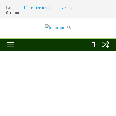
Lo
L’architecture de l’invisible
último:
El pintor, la pintura y su interpretación
La Roldana: el descanso imposible de una
escultora excepcional
Utopías de un viajero
Blanca Beatriz Caraballo o el ascenso de la
conciencia