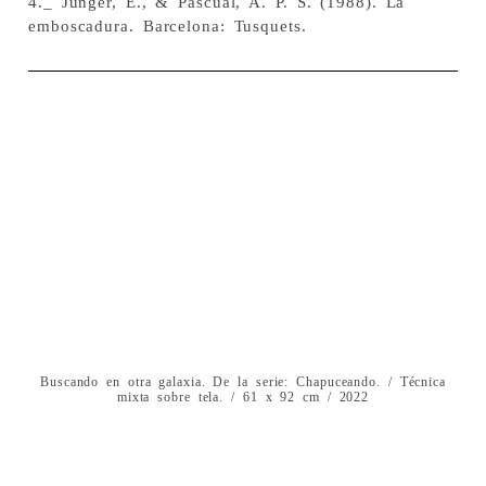
4._ Jünger, E., & Pascual, A. P. S. (1988). La
emboscadura. Barcelona: Tusquets.
Buscando en otra galaxia. De la serie: Chapuceando. / Técnica
mixta sobre tela. / 61 x 92 cm / 2022