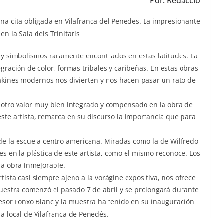
Por: Redacció
na cita obligada en Vilafranca del Penedes. La impresionante
en la Sala dels Trinitarís
s y simbolismos raramente encontrados en estas latitudes. La
tegración de color, formas tribales y caribeñas. En estas obras
akines modernos nos divierten y nos hacen pasar un rato de
s otro valor muy bien integrado y compensado en la obra de
este artista, remarca en su discurso la importancia que para
a de la escuela centro americana. Miradas como la de Wilfredo
es en la plástica de este artista, como el mismo reconoce. Los
la obra inmejorable.
rtista casi siempre ajeno a la vorágine expositiva, nos ofrece
uestra comenzó el pasado 7 de abril y se prolongará durante
esor Fonxo Blanc y la muestra ha tenido en su inauguración
a local de Vilafranca de Penedés.