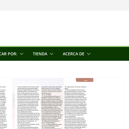
una escultora
e la conciencia
CAR POR:
TIENDA
ACERCA DE