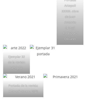
Artepoli
XXXIII. obra
de Juan
Antonio
(Tony)
Rodríguez
Olivares
Ejemplar 32
de la revista
artepoli
Portada de la revista
Artepoli verano 2021