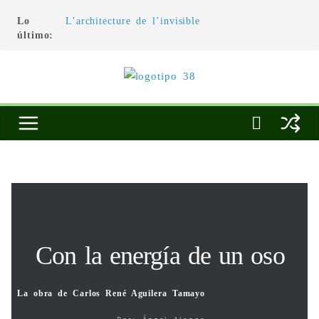
Lo
L’architecture de l’invisible
último:
El pintor, la pintura y su interpretación
La Roldana: el descanso imposible de una
escultora excepcional
Utopías de un viajero
Blanca Beatriz Caraballo o el ascenso de la
conciencia
Con la energía de un oso
La obra de Carlos René Aguilera Tamayo