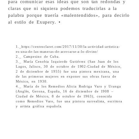
para comunicar esas ideas que son tan redondas y
claras que ni siquiera podemos traducirlas a la
palabra porque traería «malentendidos», para decirlo
al estilo de Exupery. •
1._https://centroclaret.com/2017/11/30/la-actividad-artistica-
es-una-de-las-maneras-de-acercarse-a-lo-divino/
2._ Campesino de Cuba.
3._ María Cenobia Izquierdo Gutiérrez (San Juan de los
Lagos, Jalisco, 30 de octubre de 1902-Ciudad de México,
2 de diciembre de 1955) fue una pintora mexicana, una
de las primeras mujeres en exponer sus obras fuera de
México, en 1930.
4._ María de los Remedios Alicia Rodriga Varo y Uranga
(Anglès, Gerona, España, 16 de diciembre de 1908 –
Ciudad de México, 8 de octubre de 1963), conocida
como Remedios Varo, fue una pintora surrealista, escritora
y artista gráfica española.