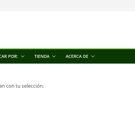
una escultora
e la conciencia
CAR POR:
TIENDA
ACERCA DE
n con tu selección.