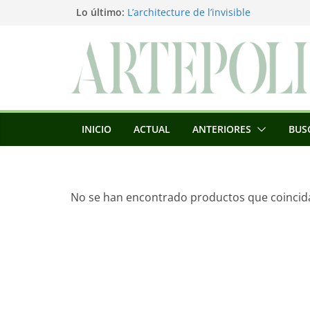
Saltar
Lo último:
L’architecture de l’invisible
El pintor, la pintura y su interpretación
al
La Roldana: el descanso imposible de 
contenido
excepcional
Utopías de un viajero
Blanca Beatriz Caraballo o el ascenso d
INICIO
ACTUAL
ANTERIORES
BUS
No se han encontrado productos que coincida