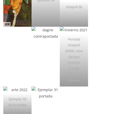
ejemplar 36
Artepoli 35
Portada
Artepoli
XXXIII. obra
de Juan
Antonio
(Tony)
Rodríguez
Olivares
Ejemplar 32
de la revista
artepoli