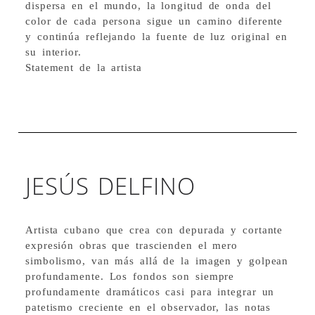
dispersa en el mundo, la longitud de onda del
color de cada persona sigue un camino diferente
y continúa reflejando la fuente de luz original en
su interior.
Statement de la artista
Wolf Gomez. Prismatic Main (Reflexión
prismática). / Fotografía, tintas
pigmentadas sobre papel de archivo. /
Edición Limitada (50 S/N). / 40,5 x 50,5
cm / 2015
JESÚS DELFINO
Artista cubano que crea con depurada y cortante
expresión obras que trascienden el mero
simbolismo, van más allá de la imagen y golpean
profundamente. Los fondos son siempre
profundamente dramáticos casi para integrar un
patetismo creciente en el observador, las notas