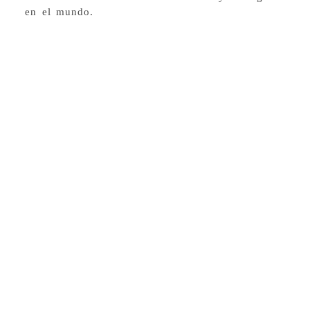
en el mundo.
Juan Antonio (Tony) Rodríguez Olivares. /
Anomalies of a long trip. / Óleo sobre
lienzo. / 60,9 x 45,72 cm / 2023