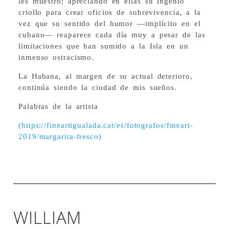
les muestro; apreciando en ellas su ingenio
criollo para crear oficios de sobrevivencia, a la
vez que su sentido del humor —implícito en el
cubano— reaparece cada día muy a pesar de las
limitaciones que han sumido a la Isla en un
inmenso ostracismo.
La Habana, al margen de su actual deterioro,
continúa siendo la ciudad de mis sueños.
Palabras de la artista
(https://fineartigualada.cat/es/fotografos/fineart-
2019/margarita-fresco)
Margarita Fresco. / De la serie: Habana
soy. / Fotografía digital. / 30 x 40 cm /
2020
WILLIAM