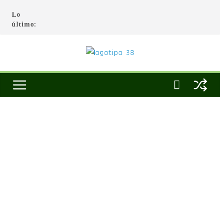
Lo
último: