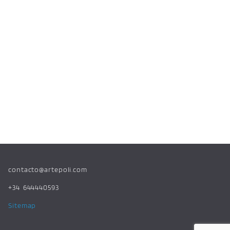
contacto@artepoli.com
+34 644440593
Sitemap