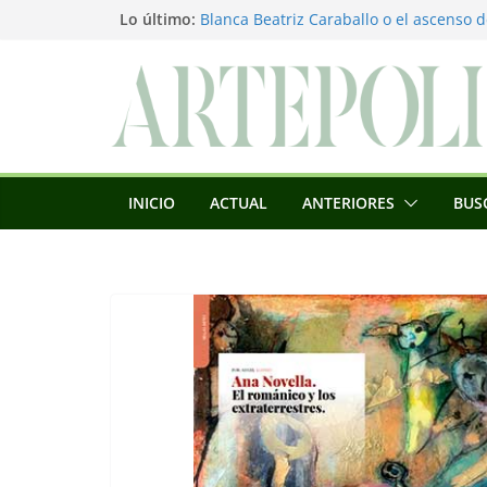
Saltar
Lo último:
Blanca Beatriz Caraballo o el ascenso d
L’architecture de l’invisible
al
El pintor, la pintura y su interpretación
contenido
La Roldana: el descanso imposible de 
excepcional
Utopías de un viajero
INICIO
ACTUAL
ANTERIORES
BUS