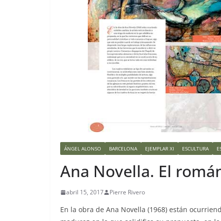
ÁNGEL ALONSO
BARCELONA
EJEMPLAR XI
ESCULTURA
E
Ana Novella. El románi
abril 15, 2017
Pierre Rivero
E
n la obra de Ana Novella (1968) están ocurrien