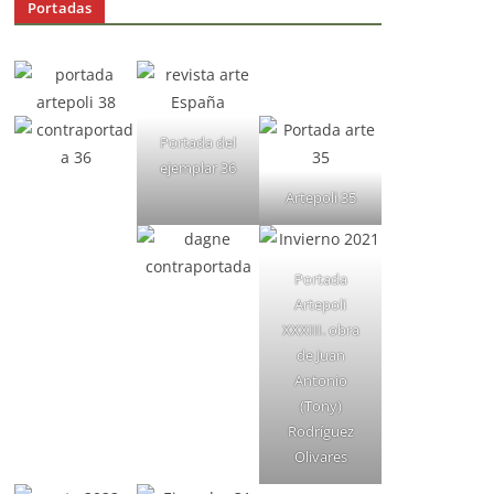
Portadas
Portada del
ejemplar 36
Artepoli 35
Portada
Artepoli
XXXIII. obra
de Juan
Antonio
(Tony)
Rodríguez
Olivares