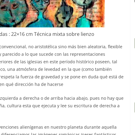
didas : 22×16 cm Técnica mixta sobre lienzo
onvencional, no aristotélica sino más bien aleatoria, flexible
uy parecido a lo que sucede con las representaciones
riores de las iglesias en este período histórico poseen, tal
nico, una atmósfera de levedad en la que (como también
 respeta la fuerza de gravedad y se pone en duda qué está de
 en qué dirección ha de hacerse
 izquierda a derecha o de arriba hacia abajo, pues no hay que
ña, cultura esta que ejecuta y lee su escritura de derecha a
rvenciones alienígenas en nuestro planeta durante aquella
 diferenciamos las imágenes románicas (seres fantásticos