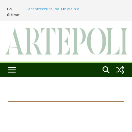
Lo
L’architecture de l’invisible
último:
El pintor, la pintura y su interpretación
La Roldana: el descanso imposible de una
escultora excepcional
Utopías de un viajero
Blanca Beatriz Caraballo o el ascenso de la
conciencia