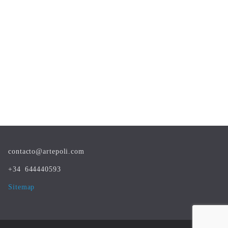
contacto@artepoli.com
+34 644440593
Sitemap