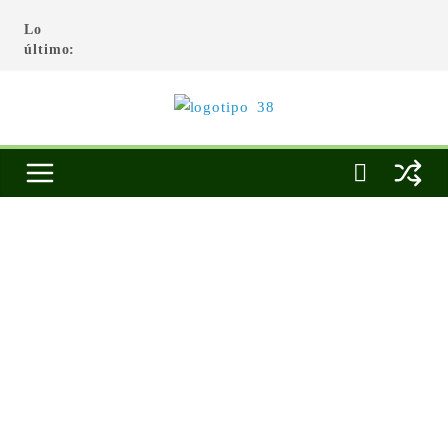
Lo
último: