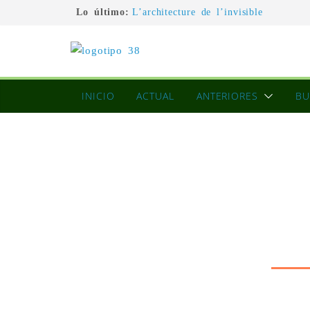
Lo último:
L’architecture de l’invisible
El pintor, la pintura y su interpretac
La Roldana: el descanso imposible de
excepcional
Utopías de un viajero
Blanca Beatriz Caraballo o el ascens
INICIO
ACTUAL
ANTERIORES
BU