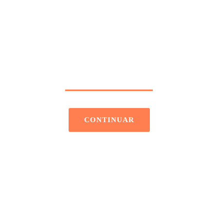
E UNA APARENTE 
a obra de Luis Jaime Martínez del R
CONTINUAR