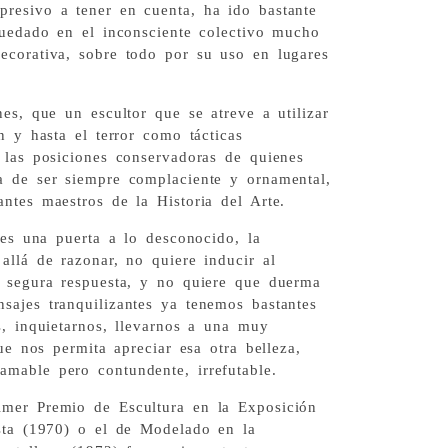
resivo a tener en cuenta, ha ido bastante
quedado en el inconsciente colectivo mucho
ecorativa, sobre todo por su uso en lugares
.
nes, que un escultor que se atreve a utilizar
n y hasta el terror como tácticas
 las posiciones conservadoras de quienes
a de ser siempre complaciente y ornamental,
antes maestros de la Historia del Arte.
n es una puerta a lo desconocido, la
allá de razonar, no quiere inducir al
y segura respuesta, y no quiere que duerma
sajes tranquilizantes ya tenemos bastantes
s, inquietarnos, llevarnos a una muy
que nos permita apreciar esa otra belleza,
mable pero contundente, irrefutable.
imer Premio de Escultura en la Exposición
ista (1970) o el de Modelado en la