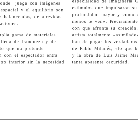
especialidad de Imaginería C
donde juega con imágenes
estímulos que impulsaron su
espacial y el equilibrio son
profundidad mayor y como d
 balanceadas, de atrevidas
menos te ven». Precisamente
laciones.
con que afronta su creación
mplia gama de materiales
artista totalmente «asimilad
llena de franqueza y de
han de pagar los verdaderos
nto que no pretende
de Pablo Milanés, «lo que b
n con el espectador entra
y la obra de Luis Jaime Mar
ro interior sin la necesidad
tanta aparente oscuridad.