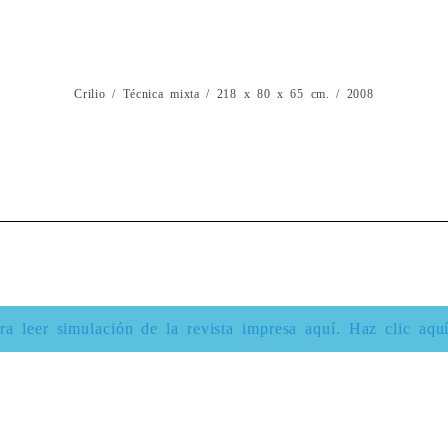
Crilio / Técnica mixta / 218 x 80 x 65 cm. / 2008
ra leer simulación de la revista impresa aquí.​ Haz clic aqu