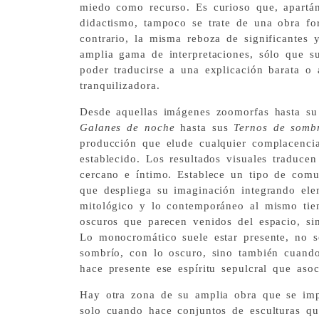
miedo como recurso. Es curioso que, apartá
didactismo, tampoco se trate de una obra for
contrario, la misma reboza de significantes 
amplia gama de interpretaciones, sólo que s
poder traducirse a una explicación barata o 
tranquilizadora.
Desde aquellas imágenes zoomorfas hasta su
Galanes de noche
hasta sus
Ternos de somb
producción que elude cualquier complacencia
establecido. Los resultados visuales traduce
cercano e íntimo. Establece un tipo de comun
que despliega su imaginación integrando ele
mitológico y lo contemporáneo al mismo tie
oscuros que parecen venidos del espacio, sim
Lo monocromático suele estar presente, no 
sombrío, con lo oscuro, sino también cuando
hace presente ese espíritu sepulcral que as
Hay otra zona de su amplia obra que se imp
solo cuando hace conjuntos de esculturas qu