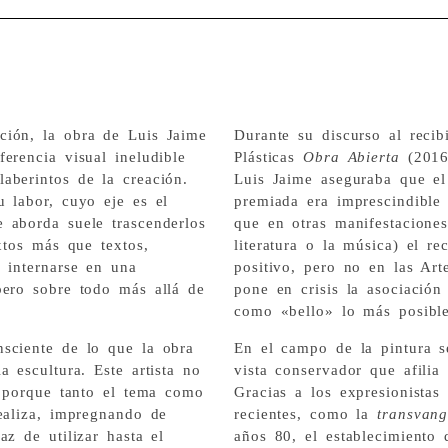
ción, la obra de Luis Jaime
Durante su discurso al recib
erencia visual ineludible
Plásticas
Obra Abierta
(2016
aberintos de la creación.
Luis Jaime aseguraba que e
u labor, cuyo eje es el
premiada era imprescindible 
 aborda suele trascenderlos
que en otras manifestaciones 
xtos más que textos,
literatura o la música) el r
 internarse en una
positivo, pero no en las Arte
pero sobre todo más allá de
pone en crisis la asociación
como «bello» lo más posibl
sciente de lo que la obra
En el campo de la pintura 
 escultura. Este artista no
vista conservador que afilia 
, porque tanto el tema como
Gracias a los expresionista
ealiza, impregnando de
recientes, como la
transvang
az de utilizar hasta el
años 80, el establecimiento