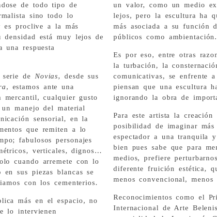
ndose de todo tipo de
un valor, como un medio exp
malista sino todo lo
lejos, pero la escultura ha 
y es proclive a la más
más asociada a su función d
u densidad está muy lejos de
públicos como ambientación
a una respuesta
Es por eso, entre otras razo
la turbación, la consternació
 serie de
Novias
, desde sus
comunicativas, se enfrente a
ra
, estamos ante una
piensan que una escultura h
 mercantil, cualquier gusto
ignorando la obra de import
n un manejo del material
Para este artista la creació
icación sensorial, en la
posibilidad de imaginar más 
mentos que remiten a lo
espectador a una tranquila 
mpo; fabulosos personajes
bien pues sabe que para men
étricos, verticales, dignos…
medios, prefiere perturbarno
solo cuando arremete con lo
diferente fruición estética, 
 en sus piezas blancas se
menos convencional, menos a
ociamos con los cementerios.
Reconocimientos como el Pr
lica más en el espacio, no
Internacional de Arte Belen
e lo intervienen