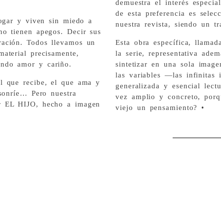
demuestra el interés especia
de esta preferencia es selec
hogar y viven sin miedo a
nuestra revista, siendo un t
no tienen apegos. Decir sus
ración. Todos llevamos un
Esta obra específica, llamad
aterial precisamente,
la serie, representativa ade
ndo amor y cariño.
sintetizar en una sola imag
las variables —las infinitas
l que recibe, el que ama y
generalizada y esencial lectu
 sonríe… Pero nuestra
vez amplio y concreto, porq
r EL HIJO, hecho a imagen
viejo un pensamiento? •