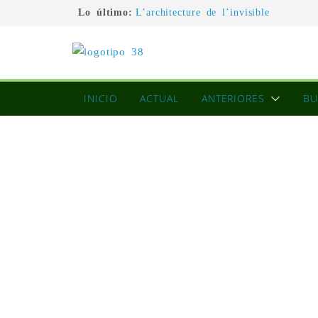
Lo último:
L’architecture de l’invisible
El pintor, la pintura y su interpretac
La Roldana: el descanso imposible de
excepcional
Utopías de un viajero
Blanca Beatriz Caraballo o el ascens
INICIO
ACTUAL
ANTERIORES
BU