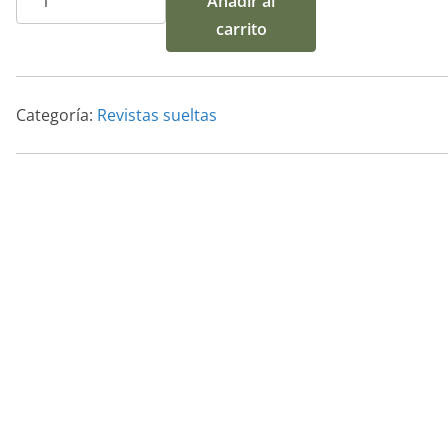
Añadir al
10
carrito
Revista
Artepoli
(Feb.
Categoría:
Revistas sueltas
2017)
cantidad