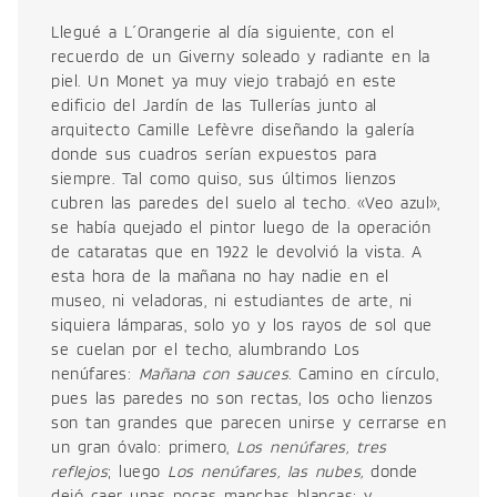
Llegué a L´Orangerie al día siguiente, con el
recuerdo de un Giverny soleado y radiante en la
piel. Un Monet ya muy viejo trabajó en este
edificio del Jardín de las Tullerías junto al
arquitecto Camille Lefèvre diseñando la galería
donde sus cuadros serían expuestos para
siempre. Tal como quiso, sus últimos lienzos
cubren las paredes del suelo al techo. «Veo azul»,
se había quejado el pintor luego de la operación
de cataratas que en 1922 le devolvió la vista. A
esta hora de la mañana no hay nadie en el
museo, ni veladoras, ni estudiantes de arte, ni
siquiera lámparas, solo yo y los rayos de sol que
se cuelan por el techo, alumbrando Los
nenúfares:
Mañana con sauces.
Camino en círculo,
pues las paredes no son rectas, los ocho lienzos
son tan grandes que parecen unirse y cerrarse en
un gran óvalo: primero,
Los nenúfares, tres
reflejos
; luego
Los nenúfares, las nubes,
donde
dejó caer unas pocas manchas blancas; y