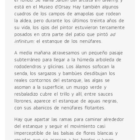
el fondo. Se llama
Jardín del artista en Giverny,
y
está en el Museo d’Orsay. Hay también algunos
cuadros de los campos de amapolas que rodean
la aldea, pero durante los últimos treinta años de
su vida, los ojos del pintor estuvieron tercamente
posados en otra parte del patio que pintó
ad
infinitum:
el estanque de los nenúfares.
A media mañana atravesamos un pequeño pasaje
subterráneo para llegar a la húmeda arboleda de
rododendros y glicinas. Los álamos sofocan la
senda, los sargazos y bambúes desdibujan los
reales contornos del estanque, las algas se
asoman a la superficie, un musgo verde y
resbaladizo cubre el trillo y allí, entre sauces
llorones, aparece el estanque de aguas negras,
con sus abanicos de nenúfares flotantes.
Hay que apartar las ramas para caminar alrededor
del estanque y seguir el movimiento casi
imperceptible de las balsas de flores blancas y