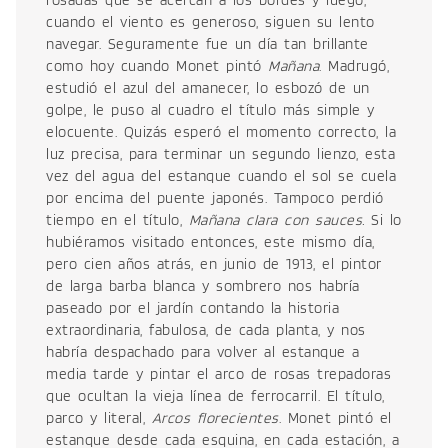
rosadas que se acercan a los bordes y luego,
cuando el viento es generoso, siguen su lento
navegar. Seguramente fue un día tan brillante
como hoy cuando Monet pintó
Mañana
. Madrugó,
estudió el azul del amanecer, lo esbozó de un
golpe, le puso al cuadro el título más simple y
elocuente. Quizás esperó el momento correcto, la
luz precisa, para terminar un segundo lienzo, esta
vez del agua del estanque cuando el sol se cuela
por encima del puente japonés. Tampoco perdió
tiempo en el título,
Mañana clara con sauces.
Si lo
hubiéramos visitado entonces, este mismo día,
pero cien años atrás, en junio de 1913, el pintor
de larga barba blanca y sombrero nos habría
paseado por el jardín contando la historia
extraordinaria, fabulosa, de cada planta, y nos
habría despachado para volver al estanque a
media tarde y pintar el arco de rosas trepadoras
que ocultan la vieja línea de ferrocarril. El título,
parco y literal,
Arcos florecientes
. Monet pintó el
estanque desde cada esquina, en cada estación, a