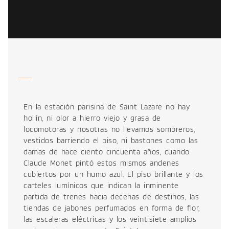
En la estación parisina de Saint Lazare no hay
hollín, ni olor a hierro viejo y grasa de
locomotoras y nosotras no llevamos sombreros,
vestidos barriendo el piso, ni bastones como las
damas de hace ciento cincuenta años, cuando
Claude Monet pintó estos mismos andenes
cubiertos por un humo azul. El piso brillante y los
carteles lumínicos que indican la inminente
partida de trenes hacia decenas de destinos, las
tiendas de jabones perfumados en forma de flor,
las escaleras eléctricas y los veintisiete amplios