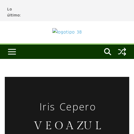
Lo
último:
Iris Cepero
V E O A ZU L