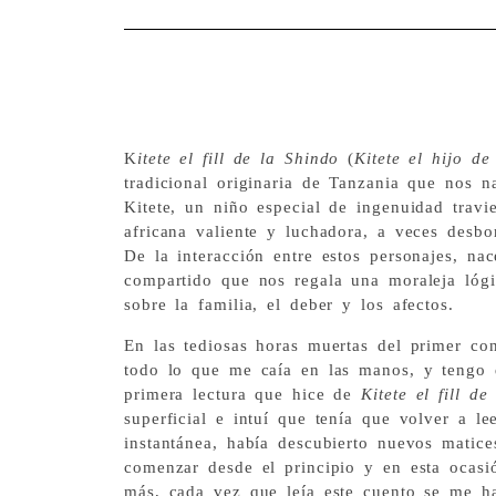
K
itete el fill de la Shindo
(
Kitete el hijo de
tradicional originaria de Tanzania que nos n
Kitete, un niño especial de ingenuidad trav
africana valiente y luchadora, a veces desbo
De la interacción entre estos personajes, na
compartido que nos regala una moraleja lógi
sobre la familia, el deber y los afectos.
En las tediosas horas muertas del primer co
todo lo que me caía en las manos, y tengo 
primera lectura que hice de
Kitete el fill de
superficial e intuí que tenía que volver a le
instantánea, había descubierto nuevos matices
comenzar desde el principio y en esta ocas
más, cada vez que leía este cuento se me h