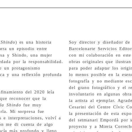
 Shindo
) es una historia
Soy director y diseñador de 
arra un episodio entre
Barcelonarte Servicios Editor
iesa y Shindo, una mujer
con mi colaboración en este
rdada por la responsabilidad.
obras originales que ilustran
ce un protagonismo
para poder adaptar los origin
ca y una reflexión profunda
lo menos posible en la esenc
fotografía y no mediante esc
del grano fotográfico y el r
nfinamiento del 2020 leía
involuntario en algunas obras
que reconocer que la
la artista al ejemplar. Agra
 la Shindo
fue muy
Cesarini del Centre Cívic Co
erla. Mi sorpresa fue
la presentación de esta expo
 e interpretaciones, volví a
del setmanari Empordà por s
ión me di cuenta de algo
proyecto y a Mireia Correch
acía más profundo y lleno