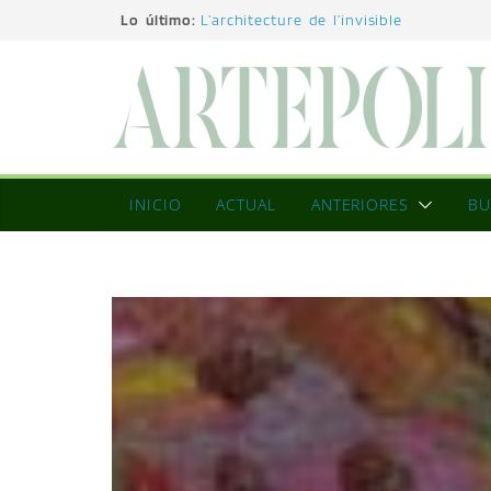
Lo último:
L’architecture de l’invisible
El pintor, la pintura y su interpretaci
La Roldana: el descanso imposible de
excepcional
Utopías de un viajero
Blanca Beatriz Caraballo o el ascenso
INICIO
ACTUAL
ANTERIORES
BU