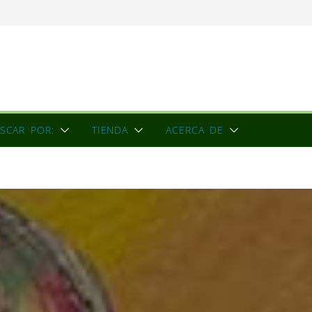
ón
 una escultora
 de la conciencia
SCAR POR:
TIENDA
ACERCA DE