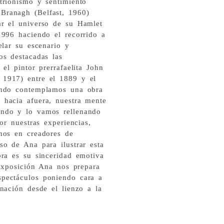
trionismo y sentimiento
Branagh (Belfast, 1960)
ar el universo de su Hamlet
1996 haciendo el recorrido a
elar su escenario y
os destacadas las
el pintor prerrafaelita John
 1917) entre el 1889 y el
ando contemplamos una obra
 hacia afuera, nuestra mente
endo y lo vamos rellenando
or nuestras experiencias,
nos en creadores de
so de Ana para ilustrar esta
bra es su sinceridad emotiva
 exposición Ana nos prepara
pectáculos poniendo cara a
nación desde el lienzo a la