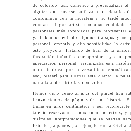
de colorido, así, comencé a previsualizar el
alguien que pusiese sutileza a los detalles d
conformaba con la moraleja y no tardé muc
conozco ningún artista con unas cualidades y
personales más apropiadas para representar e
ya habíamos editado algunos trabajos y me p
personal, empatía y alta sensibilidad la arti
este proyecto. Tratando de huir de la uniform
ilustración infantil contemporánea, y esto p
apreciación personal, visualizaba esta histó
obra pictórica, por la versatilidad cromática
eso, preferí para ilustrar este cuento la pal
narradora de historias con color.
Hemos visto como artistas del pincel han sab
lienzo cientos de páginas de una história. E
trama en unos centímetros y ser reconocible
talento reservado a unos pocos maestros, y 
disímiles interpretaciones que se pueden hac
Esto lo palpamos por ejemplo en la Ofelia d