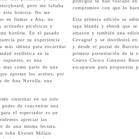
principio se han volcado en
 storyboard, pero me faltaba
compromiso con que lo hace
e esta historia. No me
ho en llamar a Ana, no
Esta primera edición se edit
 actitudes pictóricas y
tapa blanda y ebook que se 
sta história. En el pasado
amazon y también una edici
arecía por su experiencia
Cevagraf y se distribuirá en l
sta más idónea para encarrilar
y desde el portal de Barcelo
idad estilística en la
primera presentación de la 
or supuesto, es una
Centro Cívico Cotxeres Borr
ria mas como parte de una
escaparate para propuestas 
 que aportan los aceites, por
eta de Ana Novella, una
ido sintetizar en un solo
l poder de concentrar una
 para el espectador es un
podemos apreciar las
er de una misma lectura.
e John Everett Millais