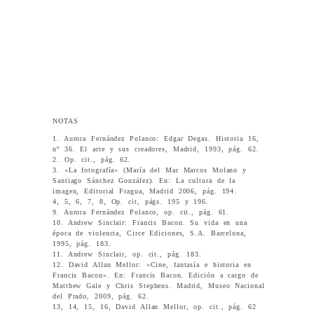
NOTAS
1. Aurora Fernández Polanco: Edgar Degas. Historia 16,
nº 36. El arte y sus creadores, Madrid, 1993, pág. 62.
2. Op. cit., pág. 62.
3. «La fotografía» (María del Mar Marcos Molano y
Santiago Sánchez González). En: La cultura de la
imagen, Editorial Fragua, Madrid 2006, pág. 194.
4, 5, 6, 7, 8, Op. cit, págs. 195 y 196.
9. Aurora Fernández Polanco, op. cit., pág. 61.
10. Andrew Sinclair: Francis Bacon. Su vida en una
época de violencia, Circe Ediciones, S.A. Barcelona,
1995, pág. 183.
11. Andrew Sinclair, op. cit., pág. 183.
12. David Allan Mellor: «Cine, fantasía e historia en
Francis Bacon». En: Francis Bacon. Edición a cargo de
Matthew Gale y Chris Stephens. Madrid, Museo Nacional
del Prado, 2009, pág. 62.
13, 14, 15, 16, David Allan Mellor, op. cit., pág. 62