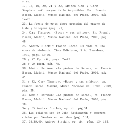
y ss.
17, 18, 19, 20, 21 y 22, Mathew Gale y Chris
Stephens: «Al margen de lo imposible». En:. Francis
Bacon, Madrid, Museo Nacional del Prado, 2009, pág.
14-20.
23. La fuente de estos datos proceden del ensayo de
Gale y Sthepens (pág. 21).
24. Gary Tinterow: «Bacon y sus críticos». En: Francis
Bacon, Madrid, Museo Nacional del Prado, 2009, pág.
48
25. Andrew Sinclair: Francis Bacon. Su vida en una
época de violencia, Circe Ediciones, S.A. Barcelona,
1995, págs. 59-60.
26 y 27 Op. cit., págs. 74-75.
28 y 29 Ídem, pág. 78.
30. Martin Harrison: «La pintura de Bacon», en: Francis
Bacon, Madrid, Museo Nacional del Prado, 2009, pág.
41.
31 y 32, Gary Tinterow: «Bacon y sus críticos», en:
Francis Bacon, Madrid, Museo Nacional del Prado, 2009,
pág. 28.
33. Martin Harrison: «La pintura de Bacon», en: Francis
Bacon, Madrid, Museo Nacional del Prado, 2009, pág.
48.
34 y 35 Andrew Sinclair, op. cit. pág.31
36. Las palabras son de John Rothenstein y aparecen
citadas por Sinclair en su libro (pág. 131).
37, 38,39,40. Andrew Sinclair, op. cit., págs. 134-135.