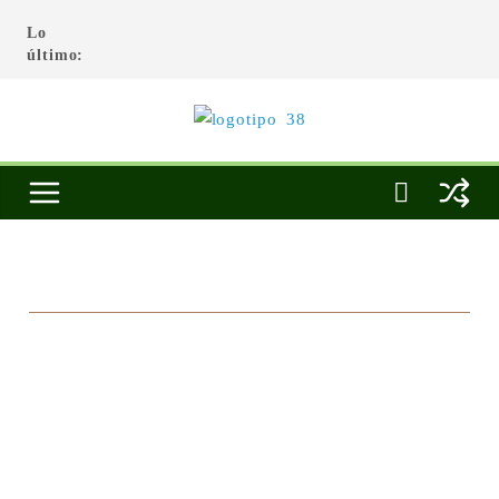
Lo
último: