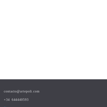
contacto@artepoli.com
+34 644440593