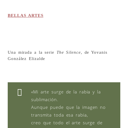
BELLAS ARTES
Una mirada a la serie
The Silence
, de Yovanis
González Elizalde
«Mi arte surge de la rabia y la
sublimación.
Aunque puede que la imagen no
transmita toda esa rabia,
creo que todo el arte surge de