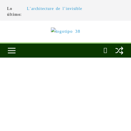
Lo
L’architecture de l’invisible
último:
El pintor, la pintura y su interpretación
La Roldana: el descanso imposible de una
escultora excepcional
Utopías de un viajero
Blanca Beatriz Caraballo o el ascenso de la
conciencia