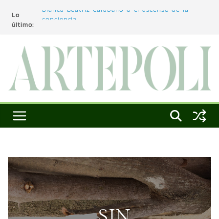
Lo
Blanca Beatriz Caraballo o el ascenso de la
último:
conciencia
L’architecture de l’invisible
El pintor, la pintura y su interpretación
La Roldana: el descanso imposible de una
escultora excepcional
Utopías de un viajero
SIN