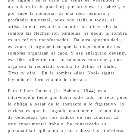
por alguien en la calle (la Venus de
Willendorf
y
un unicornio de plástico) que atraviesa la cabeza, y
por ende la memoria. Es una idea hermosa y
profunda; universal, pues nos atañe a todos, el
artista intenta resumirla cuando nos dice: «En la
sombra las flechas son paralelas, es decir, la sombra
es un reflejo transformador…Da otra oportunidad»,
es como si argumentase que la disposición de las
sombras organizan el caos. Y ese anárquico devenir,
ese libre albedrío que no sabemos controlar y que
organiza la recortada sombra lo define el título:
Tiros al aire.
«En la sombra -dice Noel- sigues
leyendo el libro cuando lo cierras»
Para Liliam Cuenca (La Habana, 1944) esta
intervención tiene que haber sido todo un reto, pues
le obliga a pasar de lo abstracto a lo figurativo, lo
curioso es que ha logrado mantener el mismo tipo
de delicadeza que nos seduce de sus cuadros. En
este experimental trabajo, ha conservado su
personalidad aplicando a esta cabeza las atmósferas