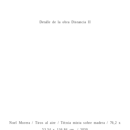
Detalle de la obra Distancia II
Noel Morera / Tiros al aire / Técnia mixta sobre madera / 76,2 x
53,34 x 116,84 cm. / 2020