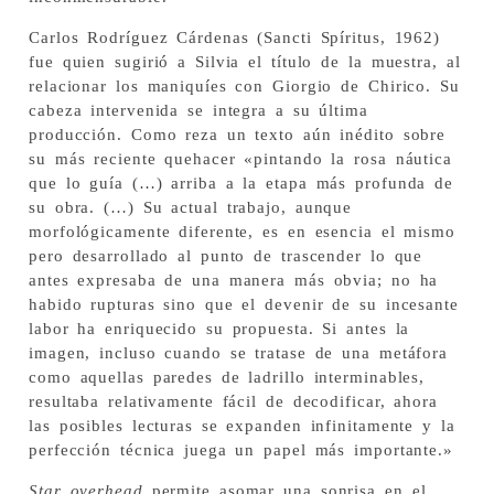
Carlos Rodríguez Cárdenas (Sancti Spíritus, 1962)
fue quien sugirió a Silvia el título de la muestra, al
relacionar los maniquíes con Giorgio de Chirico. Su
cabeza intervenida se integra a su última
producción. Como reza un texto aún inédito sobre
su más reciente quehacer «pintando la rosa náutica
que lo guía (…) arriba a la etapa más profunda de
su obra. (…) Su actual trabajo, aunque
morfológicamente diferente, es en esencia el mismo
pero desarrollado al punto de trascender lo que
antes expresaba de una manera más obvia; no ha
habido rupturas sino que el devenir de su incesante
labor ha enriquecido su propuesta. Si antes la
imagen, incluso cuando se tratase de una metáfora
como aquellas paredes de ladrillo interminables,
resultaba relativamente fácil de decodificar, ahora
las posibles lecturas se expanden infinitamente y la
perfección técnica juega un papel más importante.»
Star overhead
permite asomar una sonrisa en el