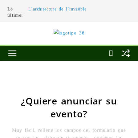
Lo
L’architecture de l’invisible
último:
El pintor, la pintura y su interpretación
La Roldana: el descanso imposible de una
escultora excepcional
Utopías de un viajero
Blanca Beatriz Caraballo o el ascenso de la
conciencia
¿Quiere anunciar su
evento?
Muy fácil. rellene los campos del formulario que
se con los datos de su evento , envíenos las