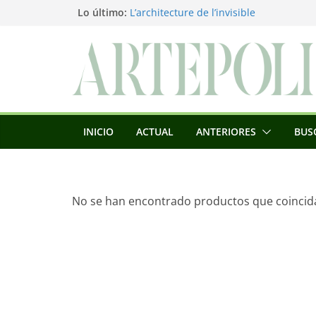
Saltar
Lo último:
L’architecture de l’invisible
El pintor, la pintura y su interpretación
al
La Roldana: el descanso imposible de 
contenido
excepcional
Utopías de un viajero
Blanca Beatriz Caraballo o el ascenso d
INICIO
ACTUAL
ANTERIORES
BUS
No se han encontrado productos que coincida