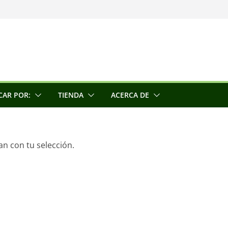
una escultora
e la conciencia
CAR POR:
TIENDA
ACERCA DE
n con tu selección.