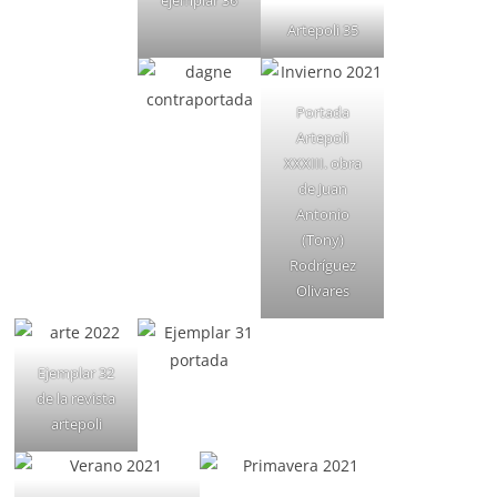
ejemplar 36
Artepoli 35
Portada
Artepoli
XXXIII. obra
de Juan
Antonio
(Tony)
Rodríguez
Olivares
Ejemplar 32
de la revista
artepoli